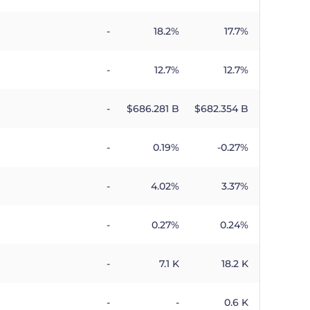
-
18.2%
17.7%
-
12.7%
12.7%
-
$​686.281 B
$​682.354 B
-
0.19%
-0.27%
-
4.02%
3.37%
-
0.27%
0.24%
-
7.1 K
18.2 K
-
-
0.6 K