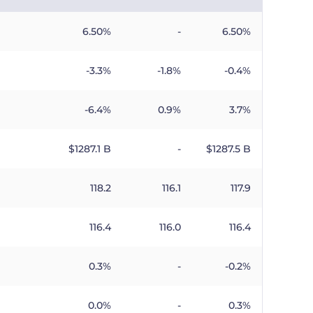
6.50%
-
6.50%
-3.3%
-1.8%
-0.4%
-6.4%
0.9%
3.7%
$​1287.1 B
-
$​1287.5 B
118.2
116.1
117.9
116.4
116.0
116.4
0.3%
-
-0.2%
0.0%
-
0.3%