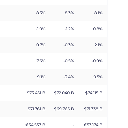
8.3%
8.3%
8.1%
-1.0%
-1.2%
0.8%
0.7%
-0.3%
2.1%
7.6%
-0.5%
-0.9%
9.1%
-3.4%
0.5%
$​73.451 B
$​72.040 B
$​74.115 B
$​71.761 B
$​69.765 B
$​71.338 B
€​54.537 B
-
€​53.174 B