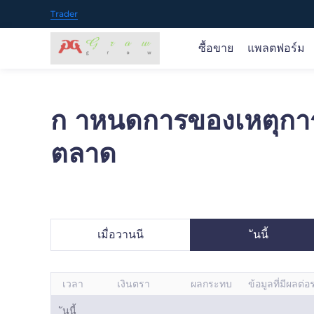
Trader
ซื้อขาย
แพลตฟอร์ม
ก าหนดการของเหตุการ
ซื้อขายในตลาดโลก
ซื้อขายได้ทุกที่
ข่าวเกี่ยวกับตลาดและการวิจัย
ภาพรวมการศึกษา
เกี่ยวกับ GROW FOREX
ซื้อขายสินค้า 70+ ในตลาดทั่วโลกรวมถึง ค่าเงิน ทอง.
ผลิตภัณฑ์ของเรารองรับวิธีการดาวน์โหลดและใช้งานที่
รับทราบข้อมูลเชิงลึกของตลาดแบบเรียลไทม์ แนวคิด
GROW FOREX ช่วยคุณในทุกขั้นตอนของเส้นทางการซื้
เราเป็นผู้ให้บริการการซื้อขายออนไลน์ที่เชื่อถือ ได้ให้คุณ
ตลาด
น้ำมัน. หุ้น. ดัชนี สกุลเงินดิจิทัล ยอดนิยมและอื่น ๆ เราจะ
และ MT5
ทางการซื้อขายที่นำไปใช้ได้จริง และคำแนะนำอย่างมือ
ขายของคุณ
เข้าถึงโอกาสในการซื้อขายตลาดการเงินทั่วโลกผ่าน
ภาพรวม >
เพิ่มสินค้าที่น่าสนใจต่อไป
อาชีพ
แพลตฟอร์มและแอพที่เป็นนวัตกรรมของเรา
ภาพรวม >
เปิดบัญชี
เปิดบัญชี
เมื่อวานนี
ันนี้
หรือ
หรือ
ลองสาธิตฟรี
ลองสาธิตฟรี
App Store
Goo
เวลา
เงินตรา
ผลกระทบ
ข้อมูลที่มีผลต่
ันนี้