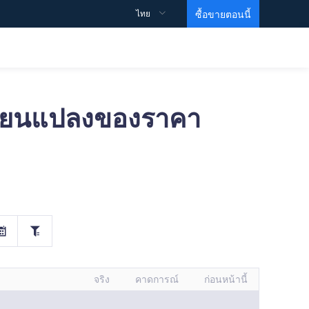
ไทย
ซื้อขายตอนนี้
ลี่ยนแปลงของราคา
ข้อมูลจำเพาะการซื้อขาย
สนับสนุน
ข้อมูลเชิงลึก
วิดีโอการศึกษา
รายละเอียดสัญญา
วิธีการเปิดบัญชี？
สเปรด
วิธีการเริ่มต้นการซื้อขาย？
วิธีทำกำไร？
ข้อมูล
MARTIN VIDEO
บัญชีซื้อขาย
คำถามที่พบบ่อย
ความเคลื่อนไหวของดัชนี
หน่วยการสร้างพื้นฐาน
ข้อตกลงและเงื่อนไข
บัญชี ECN
คำสั่งซื้อขายของธนาคารเพื่อการลงทุน
ระดับ 1
บัญชีเลเวอเรจสูง
Gold ETF
ระดับ 2
บัญชีอิสลาม
EIA Crude Oil
จริง
คาดการณ์
ก่อนหน้านี้