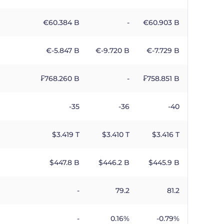
€​60.384 B
-
€​60.903 B
€​-5.847 B
€​-9.720 B
€​-7.729 B
₣​768.260 B
-
₣​758.851 B
-35
-36
-40
$​3.419 T
$​3.410 T
$​3.416 T
$​447.8 B
$​446.2 B
$​445.9 B
-
79.2
81.2
-
0.16%
-0.79%