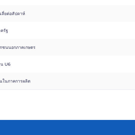
ลี่ยต่อสัปดาห์
าครัฐ
เอกชนนอกภาคเกษตร
าน U6
ือนในภาคการผลิต