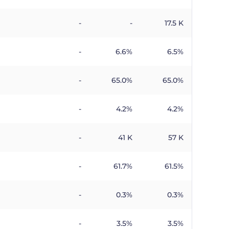
-
-
17.5 K
-
6.6%
6.5%
-
65.0%
65.0%
-
4.2%
4.2%
-
41 K
57 K
-
61.7%
61.5%
-
0.3%
0.3%
-
3.5%
3.5%