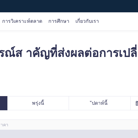
การวิเคราะห์ตลาด
การศึกษา
เกี่ยวกับเรา
ณ์ส าคัญที่ส่งผลต่อการเป
ตราสาร
การวิเคราะห์ตลาด
หลักสูตรออนไลน์
บริษัท
Forex
การวิเคราะห์การซื้อขาย
ขั้นพื้นฐาน
เกี่ยวกับเรา
หลากหลายรวมถึงแพลตฟอร์มการซื้อขาย iOS, Android, เว็บ
อ
สินค้าโภคภัณฑ์
โอกาส
เงื่อนไข
การคุ้มครองเงินของลูกค้า
ดัชนี
วิจัย
ผลิตภัณฑ์
ใบอนุญาต
หุ้น
ปฏิทินเศรษฐกิจ
การซื้อขาย
เลือกเรา
สกุลเงินดิจิทัล
ปัจจัยพื้นฐาน
เทคนิค
พรุ่งนี้
ัปดาห์นี้
gle Play
Web Trader
อราคา