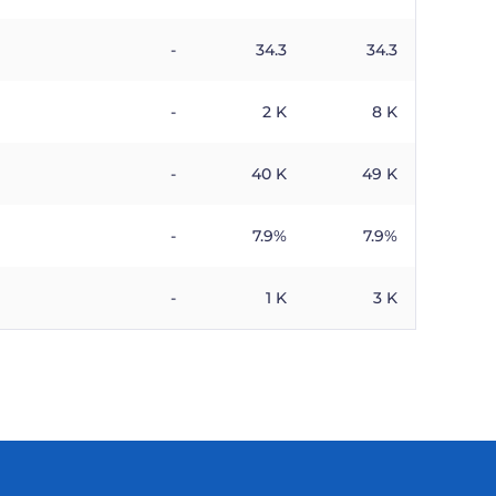
-
34.3
34.3
-
2 K
8 K
-
40 K
49 K
-
7.9%
7.9%
-
1 K
3 K