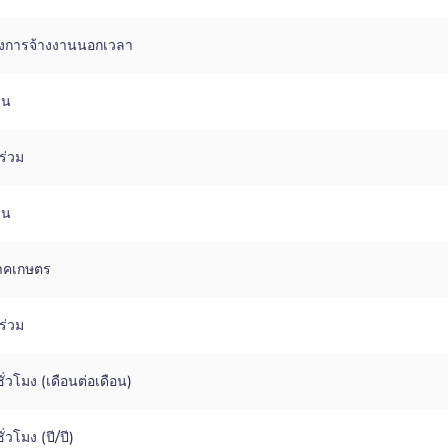
ลงการจ้างงานนอกเวลา
าน
ร่วม
าน
ภาคเกษตร
ร่วม
ชั่วโมง (เดือนต่อเดือน)
ั่วโมง (ปี/ปี)