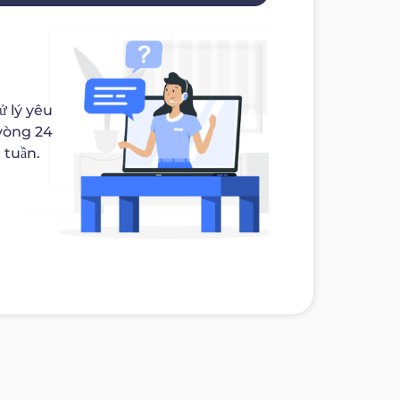
 lý yêu
 vòng 24
 tuần.