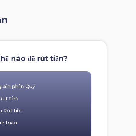
ạn
hế nào để rút tiền?
g đến phần Quỹ
t ​​tiền
u Rút tiền
nh toán