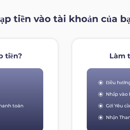
ạp tiền vào tài khoản của b
 tiền?
Làm t
Điều hướn
Nhấp vào Rú
Thanh toán
Gửi Yêu cầ
Nhận Tha