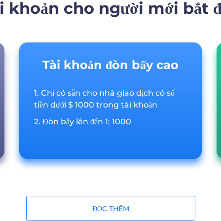
i khoản cho người mới bắt 
Tài khoản đòn bẩy cao
1. Chỉ có sẵn cho nhà giao dịch có số
tiền dưới $ 1000 trong tài khoản
2. Đòn bẩy lên đến 1: 1000
ĐỌC THÊM