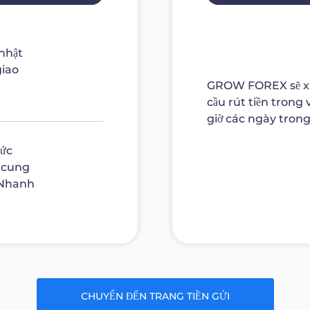
 nhật
giao
GROW FOREX sẽ xử
cầu rút tiền trong
giờ các ngày trong
hức
 cung
 Nhanh
CHUYỂN ĐẾN TRANG TIỀN GỬI