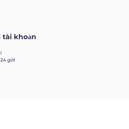
i tài khoản
!
4 giờ!