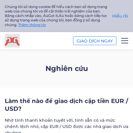
Chúng tôi sử dụng cookie để hiểu cách bạn sử dụng trang
web của chúng tôi và để cải thiện trải nghiệm của bạn.
Bằng cách nhấp vào‚ ÄúGot it‚Äù hoặc bằng cách tiếp tục
Hiểu rồi
sử dụng trang web của chúng tôi, bạn đồng ý sử dụng
chúng.
Thêm thông tin
GIAO DỊCH NGAY
GIAO DỊCH
Nghiên cứu
NỀN TẢNG
PHÂN TÍCH
Làm thế nào để giao dịch cặp tiền EUR /
GIÁO DỤC
USD?
Công ty
Nhờ tính thanh khoản tuyệt vời, tính sẵn có và mức
chênh lệch nhỏ, cặp EUR / USD được các nhà giao dịch ưa
Tiếng Việt
chuộng.