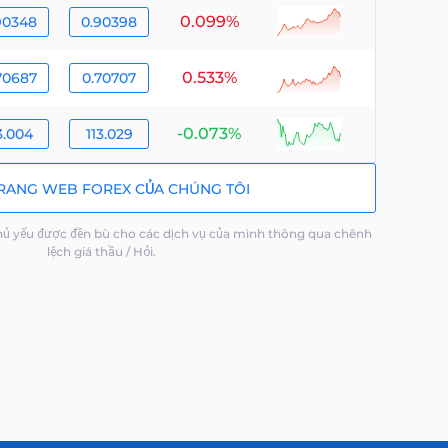
0.099%
null
90348
0.90398
0.533%
null
70687
0.70707
-0.073%
null
3.004
113.029
RANG WEB FOREX CỦA CHÚNG TÔI
 yếu được đền bù cho các dịch vụ của mình thông qua chênh
lệch giá thầu / Hỏi.