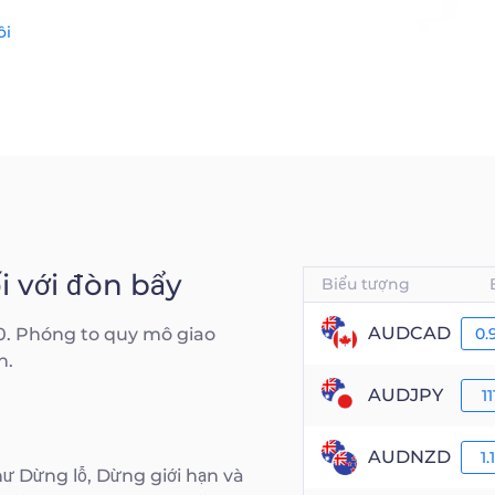
ôi
i với đòn bẩy
Biểu tượng
AUDCAD
 200. Phóng to quy mô giao
0.
n.
AUDJPY
11
AUDNZD
1.
hư Dừng lỗ, Dừng giới hạn và