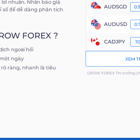
 lợi nhuận. Nhận báo giá
AUDSGD
0.
hỉ số để dễ dàng phân tích
AUDUSD
0.
i GROW FOREX ?
CADJPY
11
ịch ngoại hối
ờ một ngày
XEM T
 rõ ràng, nhanh là tiêu
GROW FOREX Thị trường chủ