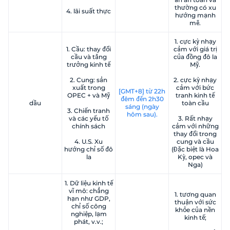
thường có xu
4. lãi suất thực
hướng mạnh
mẽ.
1. cực kỳ nhạy
1. Cầu: thay đổi
cảm với giá trị
cầu và tăng
của đồng đô la
trưởng kinh tế
Mỹ.
2. Cung: sản
2. cực kỳ nhạy
xuất trong
cảm với bức
[GMT+8] từ 22h
OPEC + và Mỹ
tranh kinh tế
đêm đến 2h30
dầu
toàn cầu
sáng (ngày
3. Chiến tranh
hôm sau).
và các yếu tố
3. Rất nhạy
chính sách
cảm với những
thay đổi trong
4. U.S. Xu
cung và cầu
hướng chỉ số đô
(Đặc biệt là Hoa
la
Kỳ, opec và
Nga)
1. Dữ liệu kinh tế
vĩ mô: chẳng
1. tương quan
hạn như GDP,
thuận với sức
chỉ số công
khỏe của nền
nghiệp, lạm
kinh tế;
phát, v.v.;