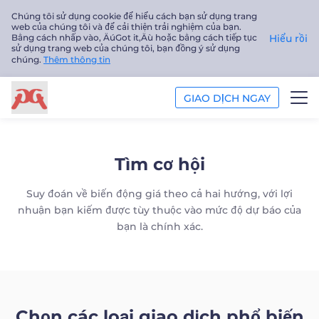
Chúng tôi sử dụng cookie để hiểu cách bạn sử dụng trang
web của chúng tôi và để cải thiện trải nghiệm của bạn.
Bằng cách nhấp vào‚ ÄúGot it‚Äù hoặc bằng cách tiếp tục
Hiểu rồi
sử dụng trang web của chúng tôi, bạn đồng ý sử dụng
chúng.
Thêm thông tin
GIAO DỊCH NGAY
GIAO DỊCH
Tìm cơ hội
NỀN TẢNG
Suy đoán về biến động giá theo cả hai hướng, với lợi
PHÂN TÍCH
nhuận bạn kiếm được tùy thuộc vào mức độ dự báo của
bạn là chính xác.
GIÁO DỤC
Công ty
Chọn các loại giao dịch phổ biến
Tiếng Việt