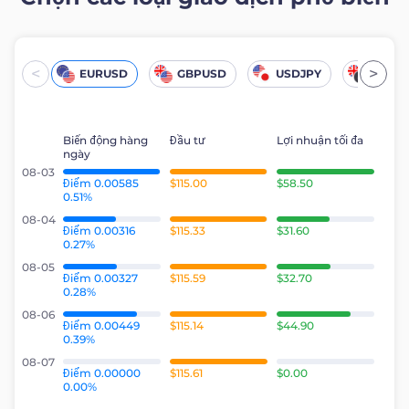
Trader
<
>
EURUSD
GBPUSD
USDJPY
UKOil
Biến động hàng
Đầu tư
Lợi nhuận tối đa
ngày
08-03
Điểm 0.00585
$115.00
$58.50
0.51%
08-04
Điểm 0.00316
$115.33
$31.60
0.27%
08-05
Điểm 0.00327
$115.59
$32.70
0.28%
08-06
Điểm 0.00449
$115.14
$44.90
0.39%
08-07
Điểm 0.00000
$115.61
$0.00
0.00%