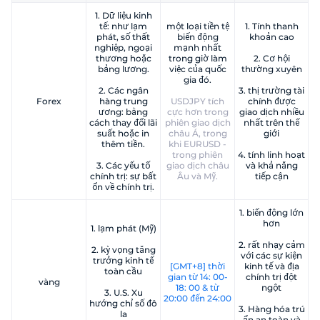
1. Dữ liệu kinh
tế: như lạm
một loại tiền tệ
1. Tính thanh
phát, số thất
biến động
khoản cao
nghiệp, ngoại
mạnh nhất
thương hoặc
trong giờ làm
2. Cơ hội
bảng lương.
việc của quốc
thường xuyên
gia đó.
2. Các ngân
3. thị trường tài
Forex
hàng trung
USDJPY tích
chính được
ương: bằng
cực hơn trong
giao dịch nhiều
cách thay đổi lãi
phiên giao dịch
nhất trên thế
suất hoặc in
châu Á, trong
giới
thêm tiền.
khi EURUSD -
trong phiên
4. tính linh hoạt
3. Các yếu tố
giao dịch châu
và khả năng
chính trị: sự bất
Âu và Mỹ.
tiếp cận
ổn về chính trị.
1. biến động lớn
hơn
1. lạm phát (Mỹ)
2. rất nhạy cảm
2. kỳ vọng tăng
với các sự kiện
trưởng kinh tế
[GMT+8] thời
kinh tế và địa
toàn cầu
gian từ 14: 00-
chính trị đột
vàng
18: 00 & từ
ngột
3. U.S. Xu
20:00 đến 24:00
hướng chỉ số đô
3. Hàng hóa trú
la
ẩn an toàn và