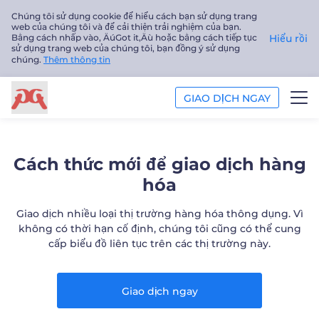
Chúng tôi sử dụng cookie để hiểu cách bạn sử dụng trang
web của chúng tôi và để cải thiện trải nghiệm của bạn.
Bằng cách nhấp vào‚ ÄúGot it‚Äù hoặc bằng cách tiếp tục
Hiểu rồi
sử dụng trang web của chúng tôi, bạn đồng ý sử dụng
chúng.
Thêm thông tin
GIAO DỊCH NGAY
GIAO DỊCH
Cách thức mới để giao dịch hàng
NỀN TẢNG
hóa
PHÂN TÍCH
Giao dịch nhiều loại thị trường hàng hóa thông dụng. Vì
không có thời hạn cố định, chúng tôi cũng có thể cung
cấp biểu đồ liên tục trên các thị trường này.
GIÁO DỤC
Công ty
Giao dịch ngay
Tiếng Việt