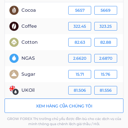
Cocoa
5657
5669
Coffee
322.45
323.25
Cotton
82.63
82.88
NGAS
2.6620
2.6870
Sugar
15.71
15.76
UKOil
81.506
81.556
XEM HÀNG CỦA CHÚNG TÔI
GROW FOREX Thị trường chủ yếu được đền bù cho các dịch vụ của
mình thông qua chênh lệch giá thầu / Hỏi.